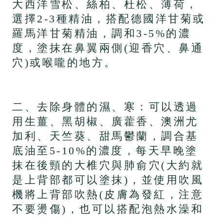
大西洋雪松、絲柏、杜松、薄荷，
選擇2-3種精油，搭配德國洋甘菊或
羅馬洋甘菊精油，調和3-5%的濃
度，塗抹在鼻翼兩側(迎香穴、鼻通
穴)或喉嚨的地方。
二、去除身體的濕、寒：可以透過
用生薑、黑胡椒、廣藿香、澳洲尤
加利、天竺葵、甜馬鬱蘭，調合基
底油至5-10%的濃度，每天早晚塗
抹在後頸的大椎穴與肺俞穴(大約就
是上背部都可以塗抹)，並使用吹風
機將上背部吹熱(皮膚為發紅，注意
不要燙傷)，也可以搭配泡熱水澡和