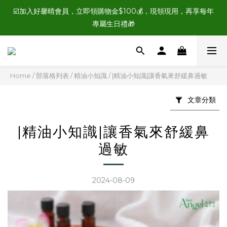
☑️加入好馨晴會員，立即領購物金$100💰，現領現用，再享每年
☑️加入好馨晴會員，立即領購物金$100💰，現領現用，再享每年
專屬生日禮🎁
專屬生日禮🎁
【送禮首選】🌿 舒心經典精油禮盒 🌿擴香儀禮盒組  🌿「美好日子
滾珠精油禮盒」/「放鬆時刻滾珠精油禮盒」
Home
/
部落格列表
/
精油小知識
/
|精油小知識|讓香氣來舒緩鼻過敏
☑️加入好馨晴會員，立即領購物金$100💰，現領現用，再享每年
專屬生日禮🎁
文章分類
|精油小知識|讓香氣來舒緩鼻
過敏
2024-08-09