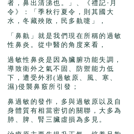
者，鼻出清涕也。」、《禮記·月
令》：「季秋行夏令，則其國大
水，冬藏殃敗，民多鼽嚏」，
「鼻鼽」就是我們現在所稱的過敏
性鼻炎。從中醫的角度來看，
過敏性鼻炎是因為臟腑功能失調，
導致衛外之氣不固、防禦能力低
下，遭受外邪(過敏原、風、寒、
濕)侵襲鼻竅所引發；
鼻過敏的發作，多與過敏原以及自
身體質有相當密切的關聯，大多為
肺、脾、腎三臟虛損為多見。