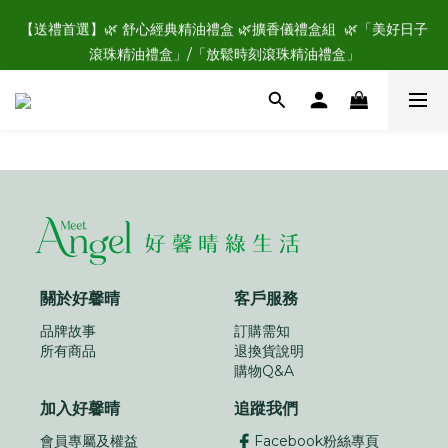
☑️加入好馨晴會員，立即領購物金$100💰，現領現用，再享每年
【送禮首選】🌿 舒心經典精油禮盒 🌿擴香儀禮盒組  🌿「美好日子
專屬生日禮🎁
滾珠精油禮盒」/「放鬆時刻滾珠精油禮盒」
☑️加入好馨晴會員，立即領購物金$100💰，現領現用，再享每年
專屬生日禮🎁
關於好馨晴
客戶服務
品牌故事
訂購需知
所有商品
退換貨說明
購物Q&A
加入好馨晴
追蹤我們
會員專屬及權益
Facebook粉絲專頁