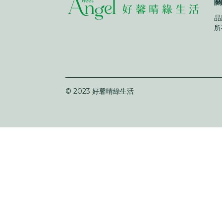
關
品
所
© 2023 好馨晴綠生活