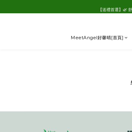
☑
【送禮首選】🌿 
☑
MeetAngel好馨晴[首頁]