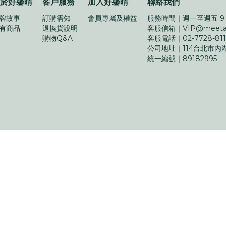
於好馨晴
客戶服務
加入好馨晴
聯絡我們
牌故事
訂購需知
會員專屬及權益
服務時間｜
週一至週五 9:3
有商品
退換貨說明
客服信箱｜
VIP@meeta
購物Q&A
客服電話｜
02-7728-81
公司地址｜
114台北市內
統一編號｜
89182995