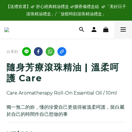
☑️加入好馨晴會員，立即領購物金$100💰，現領現用，再享每年
【送禮首選】🌿 舒心經典精油禮盒 🌿擴香儀禮盒組  🌿「美好日子
專屬生日禮🎁
滾珠精油禮盒」/「放鬆時刻滾珠精油禮盒」
☑️加入好馨晴會員，立即領購物金$100💰，現領現用，再享每年
專屬生日禮🎁
分享到
隨身芳療滾珠精油 | 溫柔呵
護 Care
Care Aromatherapy Roll-On Essential Oil / 10ml
獨一無二的妳，懂的珍愛自己更值得被溫柔呵護，留白屬
於自己的時間作自己想做的事