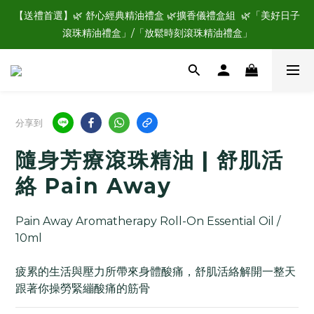
☑️加入好馨晴會員，立即領購物金$100💰，現領現用，再享每年
【送禮首選】🌿 舒心經典精油禮盒 🌿擴香儀禮盒組  🌿「美好日子
專屬生日禮🎁
滾珠精油禮盒」/「放鬆時刻滾珠精油禮盒」
☑️加入好馨晴會員，立即領購物金$100💰，現領現用，再享每年
專屬生日禮🎁
分享到
隨身芳療滾珠精油 | 舒肌活
絡 Pain Away
Pain Away Aromatherapy Roll-On Essential Oil / 
10ml
疲累的生活與壓力所帶來身體酸痛，舒肌活絡解開一整天
跟著你操勞緊繃酸痛的筋骨