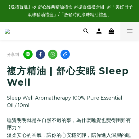
☑️加入好馨晴會員，立即領購物金$100💰，現領現用，再享每年
【送禮首選】🌿 舒心經典精油禮盒 🌿擴香儀禮盒組  🌿「美好日子
專屬生日禮🎁
滾珠精油禮盒」/「放鬆時刻滾珠精油禮盒」
☑️加入好馨晴會員，立即領購物金$100💰，現領現用，再享每年
專屬生日禮🎁
分享到
複方精油 | 舒心安眠 Sleep
Well
Sleep Well Aromatherapy 100% Pure Essential 
Oil / 10ml
睡覺明明就是在自然不過的事，為什麼睡覺也變得困難有
壓力？  
溫柔安心的香氣，讓你的心安穩沉靜，陪你進入深層的睡